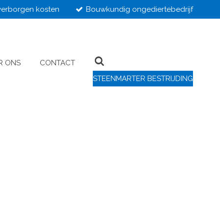
erborgen kosten
Bouwkundig ongediertebedrijf
R ONS
CONTACT
STEENMARTER BESTRIJDING