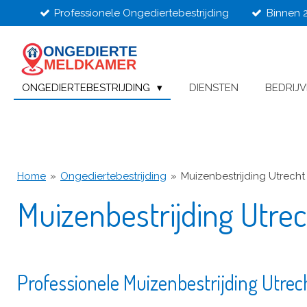
Professionele Ongediertebestrijding
Binnen 
Ga
direct
naar
de
hoofdinhoud
ONGEDIERTEBESTRIJDING
DIENSTEN
BEDRIJ
Home
»
Ongediertebestrijding
»
Muizenbestrijding Utrecht
Muizenbestrijding Utre
Professionele Muizenbestrijding Utrec