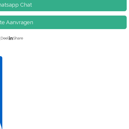
atsapp Chat
rte Aanvragen
Deel
Share