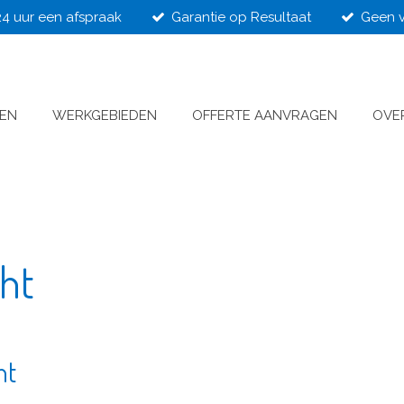
24 uur een afspraak
Garantie op Resultaat
Geen v
VEN
WERKGEBIEDEN
OFFERTE AANVRAGEN
OVE
cht
ht