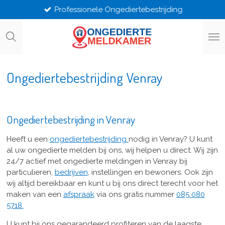
Professionele Ongediertebestrijding
Ga
direct
naar
de
hoofdinhoud
Ongediertebestrijding Venray
Ongediertebestrijding in Venray
Heeft u een
ongediertebestrijding
nodig in Venray? U kunt
al uw ongedierte melden bij ons, wij helpen u direct. Wij zijn
24/7 actief met ongedierte meldingen in Venray bij
particulieren,
bedrijven
, instellingen en bewoners. Ook zijn
wij altijd bereikbaar en kunt u bij ons direct terecht voor het
maken van een
afspraak
via ons gratis nummer
085 080
5718.
U kunt bij ons gegarandeerd profiteren van de laagste