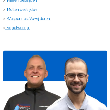
>
Mieren bestrijden
>
Mollen bestrijden
>
Wespennest Verwijderen
>
Vogelwering