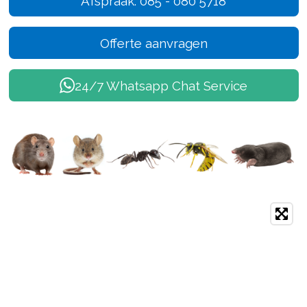
Afspraak: 085 - 080 5718
Offerte aanvragen
24/7 Whatsapp Chat Service