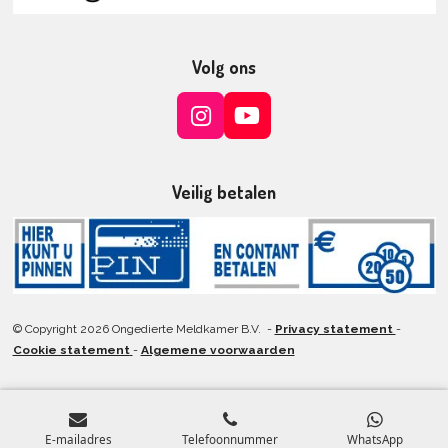
Volg ons
I
Y
n
o
s
u
t
T
Veilig betalen
a
u
g
b
r
e
a
m
© Copyright 2026 Ongedierte Meldkamer B.V. -
Privacy statement
-
Cookie statement
-
Algemene voorwaarden
E-mailadres
Telefoonnummer
WhatsApp