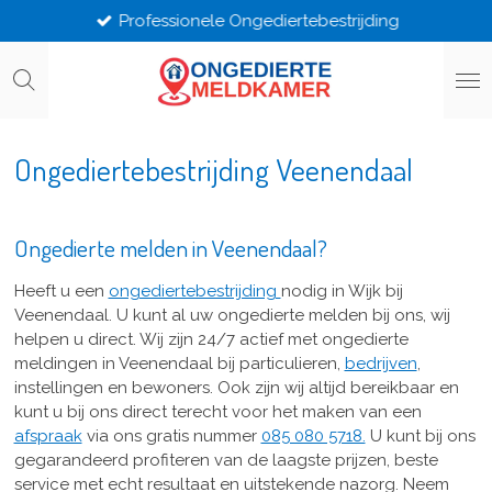
Professionele Ongediertebestrijding
Ga
direct
naar
de
hoofdinhoud
Ongediertebestrijding Veenendaal
Ongedierte melden in Veenendaal?
Heeft u een
ongediertebestrijding
nodig in Wijk bij
Veenendaal. U kunt al uw ongedierte melden bij ons, wij
helpen u direct. Wij zijn 24/7 actief met ongedierte
meldingen in Veenendaal bij particulieren,
bedrijven
,
instellingen en bewoners. Ook zijn wij altijd bereikbaar en
kunt u bij ons direct terecht voor het maken van een
afspraak
via ons gratis nummer
085 080 5718.
U kunt bij ons
gegarandeerd profiteren van de laagste prijzen, beste
service met echt resultaat en uitstekende nazorg. Neem