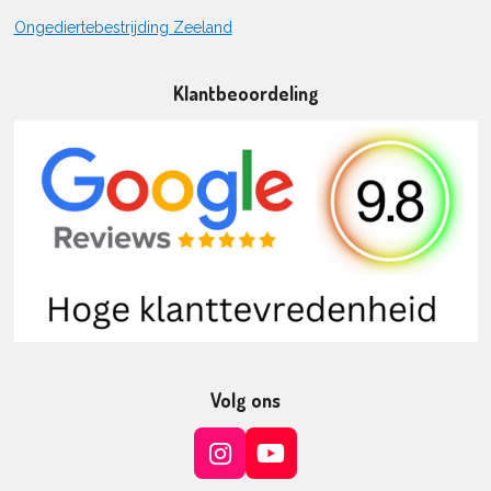
Ongediertebestrijding Zeeland
Klantbeoordeling
Volg ons
I
Y
n
o