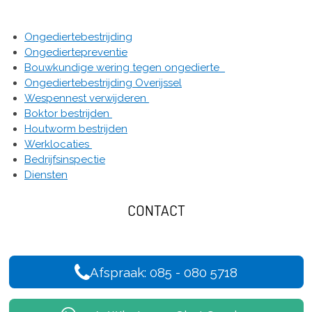
Ongediertebestrijding
Ongediertepreventie
Bouwkundige wering tegen ongedierte
Ongediertebestrijding Overijssel
Wespennest verwijderen
Boktor bestrijden
Houtworm bestrijden
Werklocaties
Bedrijfsinspectie
Diensten
CONTACT
Afspraak: 085 - 080 5718