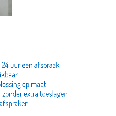
 24 uur een afspraak
hikbaar
plossing op maat
d zonder extra toeslagen
e afspraken