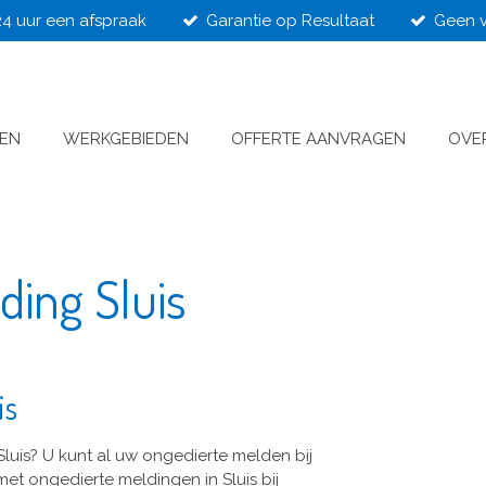
24 uur een afspraak
Garantie op Resultaat
Geen v
VEN
WERKGEBIEDEN
OFFERTE AANVRAGEN
OVE
ding Sluis
is
Sluis? U kunt al uw ongedierte melden bij
f met ongedierte meldingen in Sluis bij