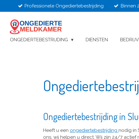
Professionele Ongediertebestrijding
Binnen 
Ga
direct
naar
de
hoofdinhoud
ONGEDIERTEBESTRIJDING
DIENSTEN
BEDRIJ
Ongediertebestrij
Ongediertebestrijding in Slu
Heeft u een
ongediertebestrijding
nodig in 
ons, wij helpen u direct. Wij zijn 24/7 actie