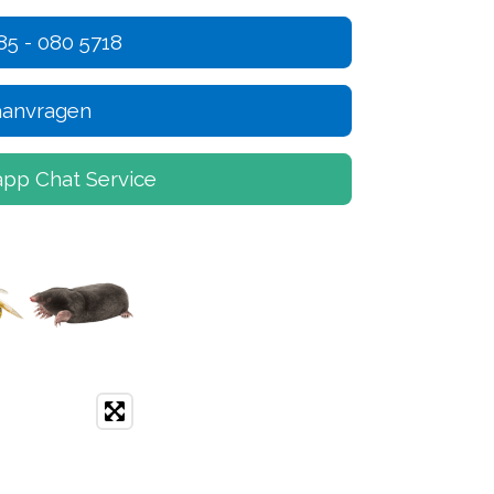
85 - 080 5718
 aanvragen
pp Chat Service