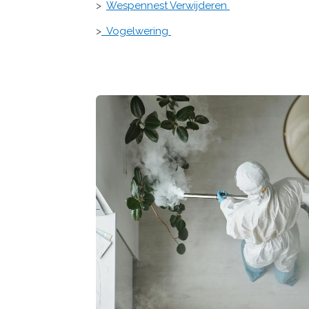
>
Wespennest Verwijderen
>
Vogelwering