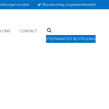
erborgen kosten
Bouwkundig ongediertebedrijf
R ONS
CONTACT
STEENMARTER BESTRIJDING