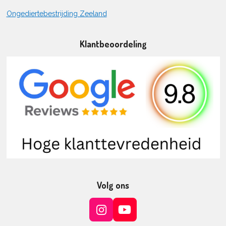
Ongediertebestrijding Zeeland
Klantbeoordeling
Volg ons
I
Y
n
o