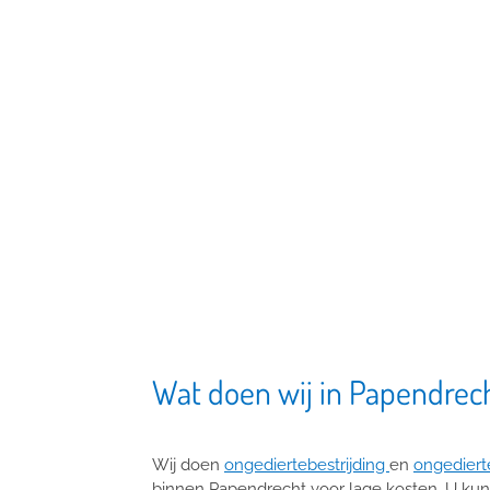
Wat doen wij in Papendrec
Wij doen
ongediertebestrijding
en
ongediert
binnen Papendrecht voor lage kosten. U kunt