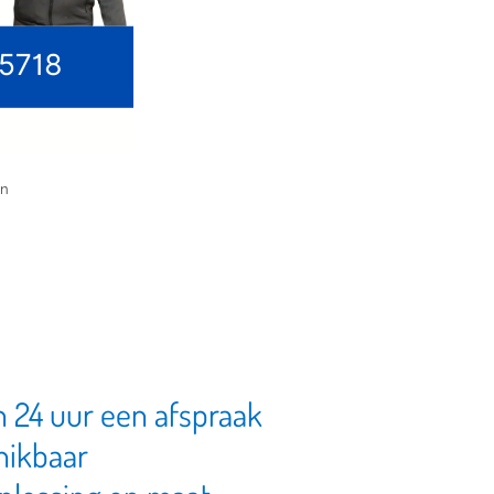
en
n 24 uur een afspraak
hikbaar