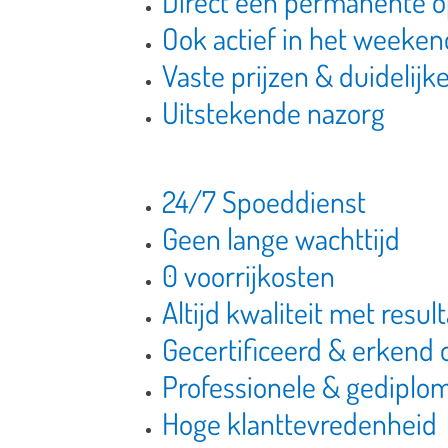
Direct een permanente o
Ook actief in het weeken
Vaste prijzen & duidelij
Uitstekende nazorg
24/7 Spoeddienst
Geen lange wachttijd
0 voorrijkosten
Altijd kwaliteit met resul
Gecertificeerd & erkend 
Professionele & gediplo
Hoge klanttevredenheid