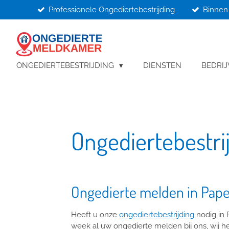
Professionele Ongediertebestrijding
Binnen 
Ga
direct
naar
de
hoofdinhoud
ONGEDIERTEBESTRIJDING
DIENSTEN
BEDRI
Ongediertebestri
Ongedierte melden in Pap
Heeft u onze
ongediertebestrijding
nodig in
week al uw ongedierte melden bij ons, wij hel