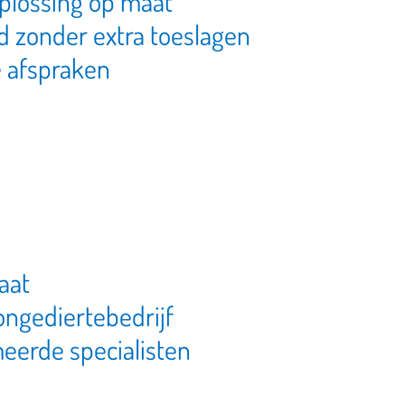
plossing op maat
d zonder extra toeslagen
ke afspraken
taat
ongediertebedrijf
meerde specialisten