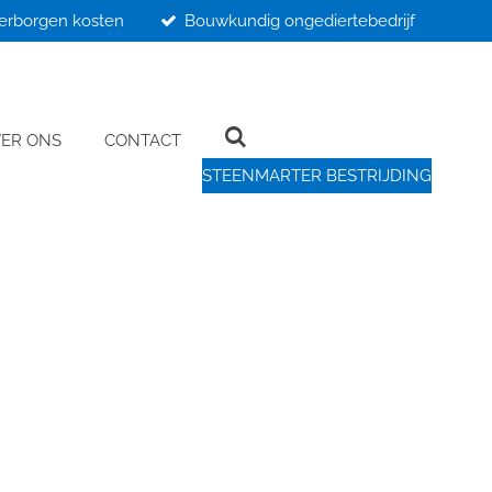
erborgen kosten
Bouwkundig ongediertebedrijf
ER ONS
CONTACT
STEENMARTER BESTRIJDING