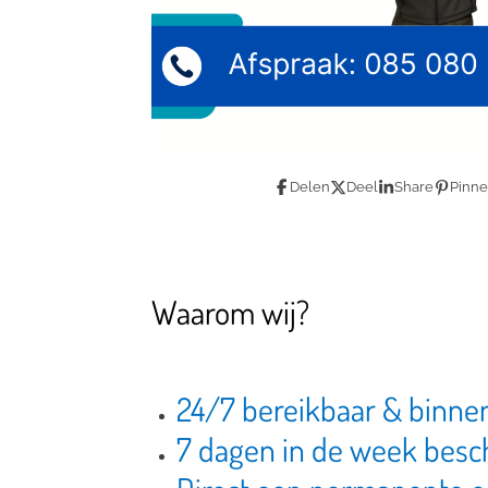
Delen
Deel
Share
Pinn
Waarom wij?
24/7 bereikbaar & binne
7 dagen in de week besc