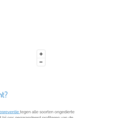
ht?
epreventie
tegen alle soorten ongedierte
 bij ons gegarandeerd profiteren van de