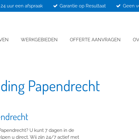
24 uur een afspraak
Garantie op Resultaat
Geen v
JVEN
WERKGEBIEDEN
OFFERTE AANVRAGEN
OV
jding Papendrecht
endrecht
 Papendrecht? U kunt 7 dagen in de
pen u direct. Wij zijn 24/7 actief met