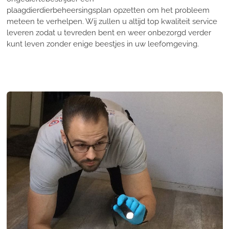
plaagdierdierbeheersingsplan opzetten om het probleem
meteen te verhelpen. Wij zullen u altijd top kwaliteit service
leveren zodat u tevreden bent en weer onbezorgd verder
kunt leven zonder enige beestjes in uw leefomgeving.