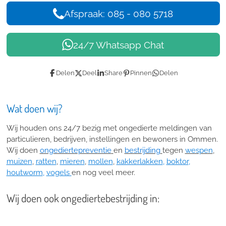
Afspraak: 085 - 080 5718
24/7 Whatsapp Chat
Delen
Deel
Share
Pinnen
Delen
Wat doen wij?
Wij houden ons 24/7 bezig met ongedierte meldingen van
particulieren, bedrijven, instellingen en bewoners in Ommen.
Wij doen
ongediertepreventie
en
bestrijding
tegen
wespen
,
muizen
,
ratten
,
mieren
,
mollen
,
kakkerlakken
,
boktor
,
houtworm
,
vogels
en nog veel meer.
Wij doen ook ongediertebestrijding in: