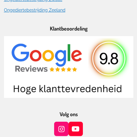
Ongediertebestrijding Zeeland
Klantbeoordeling
Volg ons
I
Y