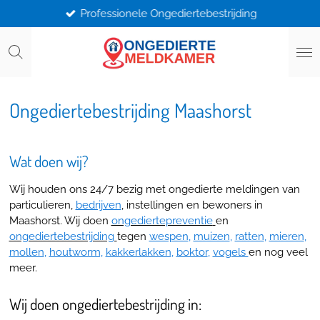
Professionele Ongediertebestrijding
Ga
direct
naar
de
hoofdinhoud
Ongediertebestrijding Maashorst
Wat doen wij?
Wij houden ons 24/7 bezig met ongedierte meldingen van
particulieren,
bedrijven
, instellingen en bewoners in
Maashorst. Wij doen
ongediertepreventie
en
ongediertebestrijding
tegen
wespen
,
muizen
,
ratten
,
mieren
,
mollen
,
houtworm,
kakkerlakken
,
boktor
,
vogels
en nog veel
meer.
Wij doen ongediertebestrijding in: