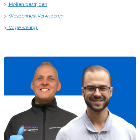
>
Mollen bestrijden
>
Wespennest Verwijderen
>
Vogelwering