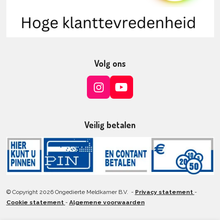
Volg ons
I
Y
n
o
s
u
t
T
Veilig betalen
a
u
g
b
r
e
a
m
© Copyright 2026 Ongedierte Meldkamer B.V. -
Privacy statement
-
Cookie statement
-
Algemene voorwaarden