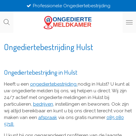
Professionele Ongediertebestrijding
Ga
direct
naar
de
hoofdinhoud
Ongediertebestrijding Hulst
Ongediertebestrijding in Hulst
Heeft u een
ongediertebestrijding
nodig in Hulst? U kunt al
uw ongedierte melden bij ons, wij helpen u direct. Wij zijn
24/7 actief met ongedierte meldingen in Hulst bij
particulieren,
bedrijven
, instellingen en bewoners. Ook zijn
wij altijd bereikbaar en kunt u bij ons direct terecht voor het
maken van een
afspraak
via ons gratis nummer
085 080
5718.
U kunt bij ons gegarandeerd profiteren van de laagste