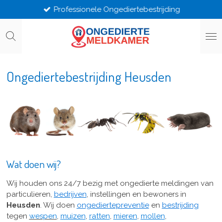
Professionele Ongediertebestrijding
Ga
direct
naar
de
hoofdinhoud
Ongediertebestrijding Heusden
Wat doen wij?
Wij houden ons 24/7 bezig met ongedierte meldingen van
particulieren,
bedrijven
, instellingen en bewoners in
Heusden
.
Wij doen
ongediertepreventie
en
bestrijding
tegen
wespen
,
muizen
,
ratten
,
mieren
,
mollen
,