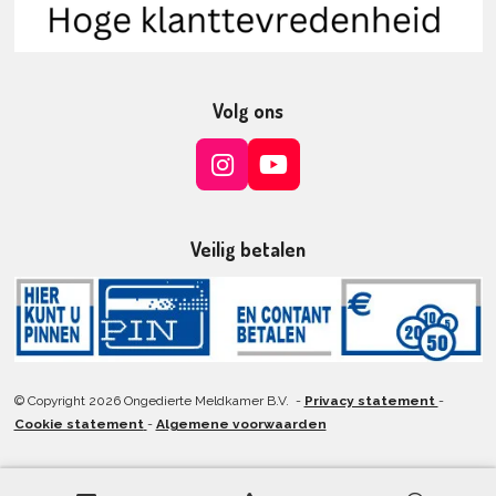
Volg ons
I
Y
n
o
s
u
t
T
Veilig betalen
a
u
g
b
r
e
a
m
© Copyright 2026 Ongedierte Meldkamer B.V. -
Privacy statement
-
Cookie statement
-
Algemene voorwaarden