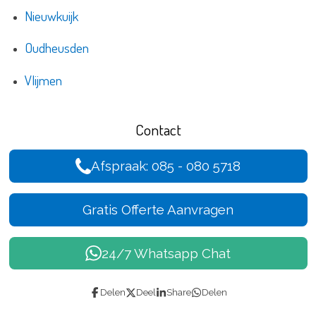
Nieuwkuijk
Oudheusden
Vlijmen
Contact
Afspraak: 085 - 080 5718
Gratis Offerte Aanvragen
24/7 Whatsapp Chat
Delen
Deel
Share
Delen