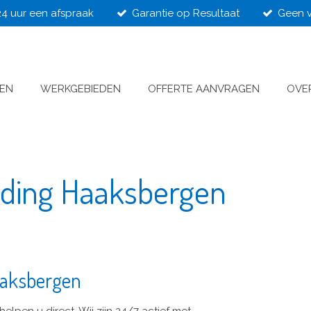
24 uur een afspraak
Garantie op Resultaat
Geen v
VEN
WERKGEBIEDEN
OFFERTE AANVRAGEN
OVE
jding Haaksbergen
Haaksbergen
helpen u direct. Wij zijn 24/7 actief met