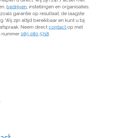
ren,
bedrijven
, instellingen en organisaties.
 zoals garantie op resultaat, de laagste
 Wij zijn altijd bereikbaar en kunt u bij
 afspraak. Neem direct
contact
op met
is nummer
085 080 5718
.
e
act