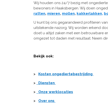
Wij houden ons 24/7 bezig met ongedierte m
bewoners in Haaksbergen.
Wij doen ongedi
ratten
,
mieren
,
mollen
,
kakkerlakken
,
bo
U kunt bij ons gegarandeerd profiteren van 
uitstekende nazorg. Wij worden erkend door
doet u altijd zaken met een betrouwbare e
omgezet tot daden met resultaat. Neem dir
Bekijk ook:
>
Kosten ongediertebestrijding
>
Diensten
>
Onze werklocaties
>
Over ons