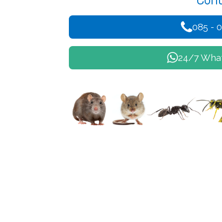
085 - 
24/7 Wha