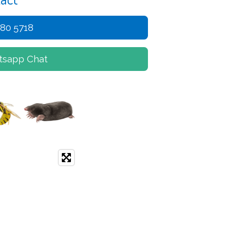
080 5718
tsapp Chat