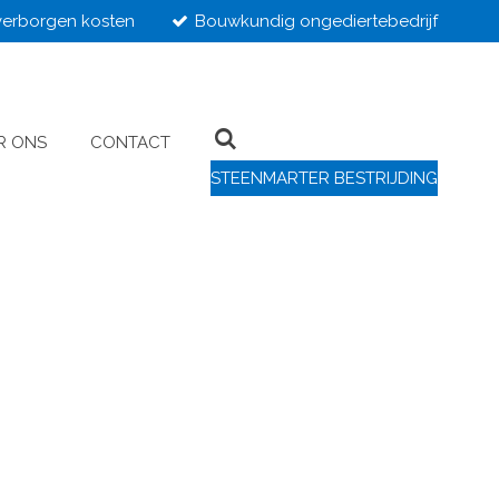
erborgen kosten
Bouwkundig ongediertebedrijf
R ONS
CONTACT
STEENMARTER BESTRIJDING