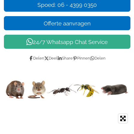
Spoed: 06 - 4399 0350
Offerte aanvragen
24/7 Whatsapp Chat Service
Delen
Deel
Share
Pinnen
Delen