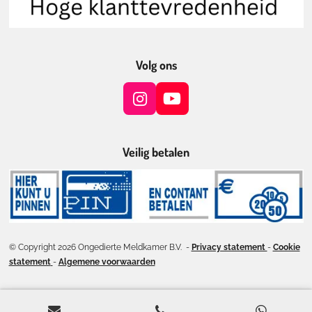
Volg ons
I
Y
n
o
s
u
t
T
Veilig betalen
a
u
g
b
r
e
a
m
© Copyright 2026 Ongedierte Meldkamer B.V. -
Privacy statement
-
Cookie
statement
-
Algemene voorwaarden