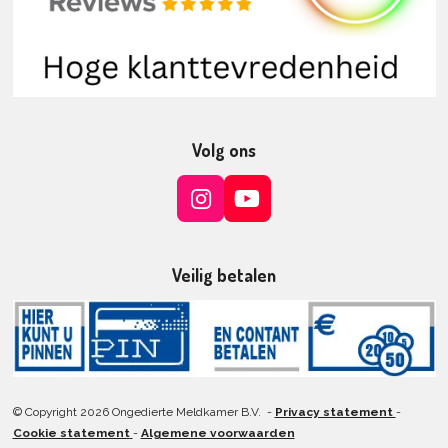
Volg ons
I
Y
n
o
s
u
t
T
Veilig betalen
a
u
g
b
r
e
a
m
© Copyright 2026 Ongedierte Meldkamer B.V. -
Privacy statement
-
Cookie statement
-
Algemene voorwaarden