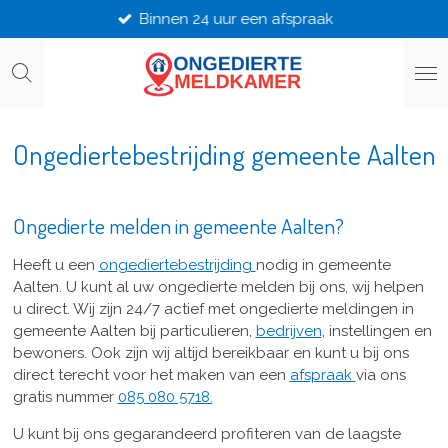
Binnen 24 uur een afspraak
Ga
direct
naar
de
hoofdinhoud
Ongediertebestrijding gemeente Aalten
Ongedierte melden in gemeente Aalten?
Heeft u een
ongediertebestrijding
nodig in gemeente
Aalten. U kunt al uw ongedierte melden bij ons, wij helpen
u direct. Wij zijn 24/7 actief met ongedierte meldingen in
gemeente Aalten bij particulieren,
bedrijven
, instellingen en
bewoners. Ook zijn wij altijd bereikbaar en kunt u bij ons
direct terecht voor het maken van een
afspraak
via ons
gratis nummer
085 080 5718.
U kunt bij ons gegarandeerd profiteren van de laagste