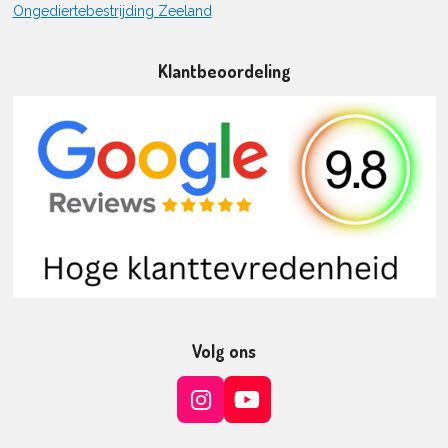
Ongediertebestrijding Zeeland
Klantbeoordeling
Volg ons
I
Y
n
o