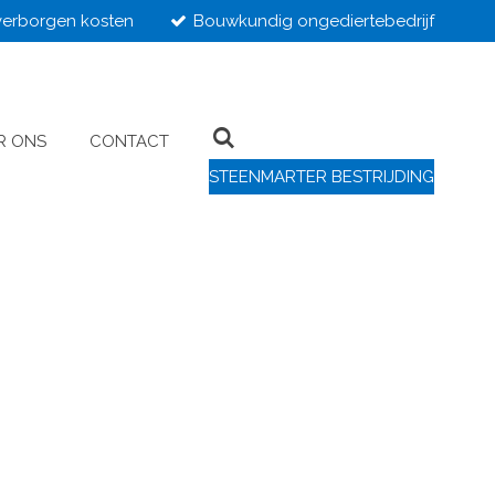
erborgen kosten
Bouwkundig ongediertebedrijf
R ONS
CONTACT
STEENMARTER BESTRIJDING