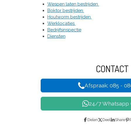
Wespen laten bestrijden
Boktor bestrijden
Houtworm bestrijden
Werklocaties
Bedrijfsinspectie
Diensten
CONTACT
Afspraak: 085 - 0
24/7 Whatsapp 
Delen
Deel
Share