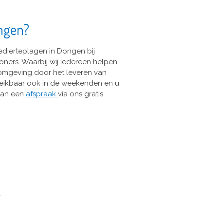
ongen?
edierteplagen in Dongen bij
woners. Waarbij wij iedereen helpen
omgeving door het leveren van
 bereikbaar ook in de weekenden en u
 van een
afspraak
via ons gratis
e