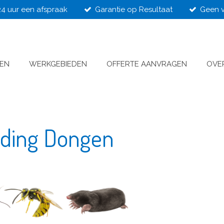
24 uur een afspraak
Garantie op Resultaat
Geen v
VEN
WERKGEBIEDEN
OFFERTE AANVRAGEN
OVE
jding Dongen