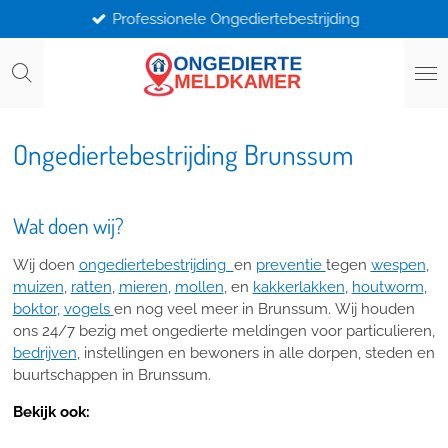
Professionele Ongediertebestrijding
Ga
direct
naar
de
hoofdinhoud
Ongediertebestrijding Brunssum
Wat doen wij?
Wij doen
ongediertebestrijding
en
preventie
tegen
wespen
,
muizen
,
ratten
,
mieren
,
mollen
, en
kakkerlakken
,
houtworm
,
boktor
,
vogels
en nog veel meer in Brunssum. Wij houden
ons 24/7 bezig met ongedierte meldingen voor particulieren,
bedrijven
, instellingen en bewoners in alle dorpen, steden en
buurtschappen in Brunssum.
Bekijk ook: