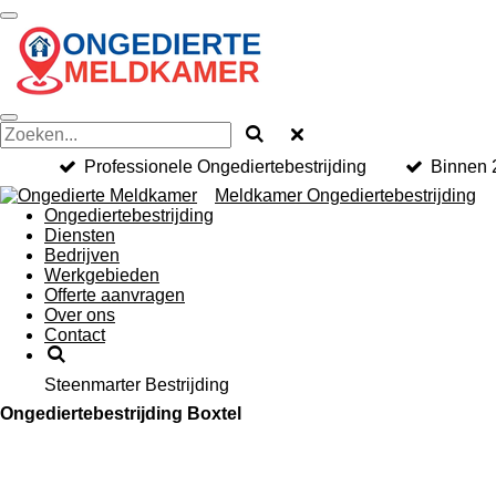
Ga
direct
naar
de
hoofdinhoud
Professionele Ongediertebestrijding
Binnen 
Meldkamer Ongediertebestrijding
Ongediertebestrijding
Diensten
Bedrijven
Werkgebieden
Offerte aanvragen
Over ons
Contact
Steenmarter Bestrijding
Ongediertebestrijding Boxtel