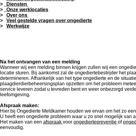
>
Diensten
>
Onze werklocaties
>
Over ons
>
Veel gestelde vragen over ongedierte
>
Werkwijze
Na het ontvangen van een melding
Wanneer wij een melding binnen krijgen zullen wij een ongedie
locatie sturen. Bij aankomst zal de ongediertebestrijder het pl
determineren. Afhankelijk van het type ongedierte en de situati
plaagdierdierbeheersingsplan opzetten om het probleem meteen te
service leveren zodat u tevreden bent en weer onbezorgd verde
leefomgeving.
Afspraak maken:
Hier bij Ongedierte Meldkamer houden we ervan om het zo een
U heeft een ongedierte probleem waar u zo snel mogelijk van af
Het maken van een
afspraak
voor
ongediertepreventie
of
onged
eenvoudig.