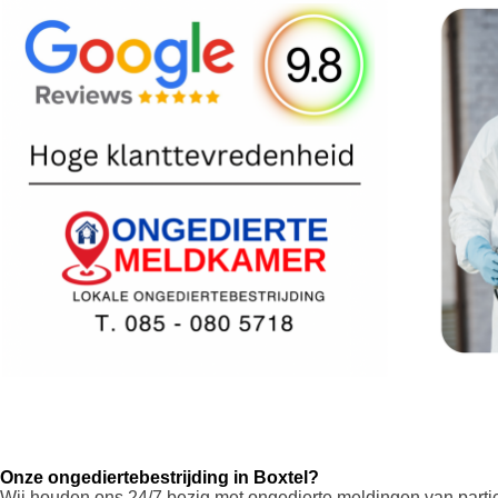
Onze ongediertebestrijding in Boxtel?
Wij houden ons 24/7 bezig met ongedierte meldingen van parti