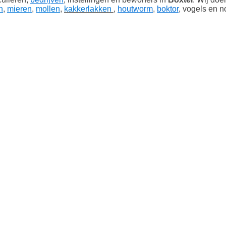
n
,
mieren
,
mollen
,
kakkerlakken
,
houtworm
,
boktor
, vogels en n