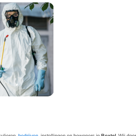
culieren,
bedrijven
, instellingen en bewoners in
Boxtel
.
Wij doe