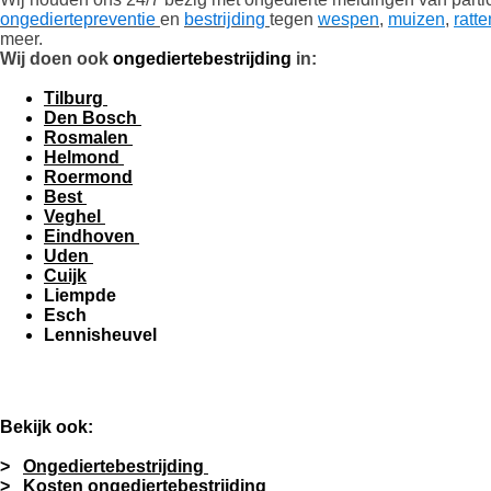
ongediertepreventie
en
bestrijding
tegen
wespen
,
muizen
,
ratte
meer.
Wij doen ook
ongediertebestrijding
in:
Tilburg
Den Bosch
Rosmalen
Helmond
Roermond
Best
Veghel
Eindhoven
Uden
Cuijk
Liempde
Esch
Lennisheuvel
Bekijk ook:
>
Ongediertebestrijding
>
Kosten ongediertebestrijding