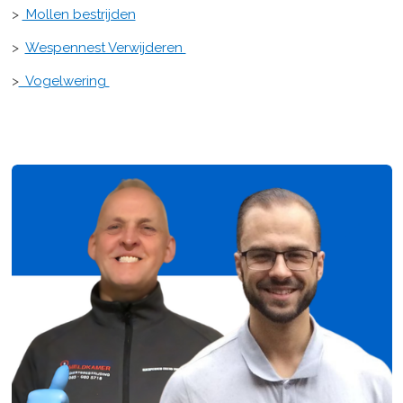
>
Mollen bestrijden
>
Wespennest Verwijderen
>
Vogelwering