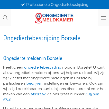
Professionele Ongediertebestrijding
Ga
direct
naar
de
hoofdinhoud
Ongediertebestrijding Borsele
Ongedierte melden in Borsele
Heeft u een
ongediertebestrijding
nodig in Borsele? U kunt
al uw ongedierte melden bij ons, wij helpen u direct. Wij zijn
24/7 actief met ongedierte meldingen in Borsele bij
particulieren,
bedrijven
, instellingen en bewoners. Ook zijn
wij altijd bereikbaar en kunt u bij ons direct terecht voor het
maken van een
afspraak
via ons gratis nummer
085 080
5718.
U kunt bij ons gegarandeerd profiteren van de laagste