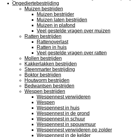
Ongediertebestrijding
Muizen bestrijden
Muizen bestrijder
Muizen laten bestrijden
Muizen in plafond
Veel gestelde vragen over muizen
Ratten bestrijden
Rattenoverlast
Ratten in huis
Veel gestelde vragen over ratten
Mollen bestrijden
Kakkerlakken bestrijden
Steenmarter bestrijding
Boktor bestrijden
Houtworm bestrijden
Bedwantsen bestrijden
Wespen bestrijden
Wespennest verwijderen
Wespen
Wespennest in huis
Wespennest in de grond
Wespennest in schuur
Wespennest in spouwmuur
Wespennest verwijderen op zolder
Wespennest in de kelder