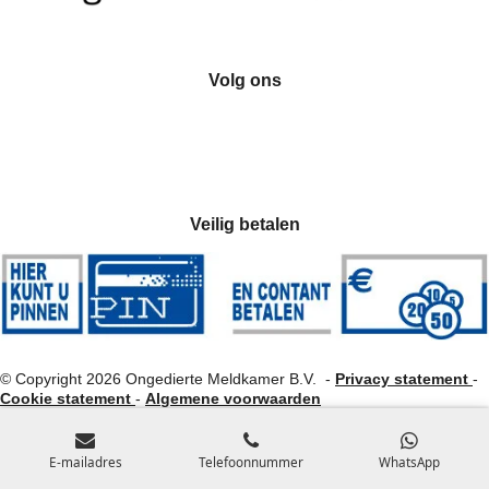
Volg ons
I
Y
n
o
s
u
t
T
Veilig betalen
a
u
g
b
r
e
a
m
© Copyright 2026 Ongedierte Meldkamer B.V. -
Privacy statement
-
Cookie statement
-
Algemene voorwaarden
E-mailadres
Telefoonnummer
WhatsApp