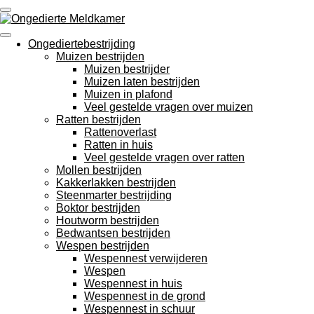
Ga
direct
naar
Ongediertebestrijding
de
Muizen bestrijden
hoofdinhoud
Muizen bestrijder
Muizen laten bestrijden
Muizen in plafond
Veel gestelde vragen over muizen
Ratten bestrijden
Rattenoverlast
Ratten in huis
Veel gestelde vragen over ratten
Mollen bestrijden
Kakkerlakken bestrijden
Steenmarter bestrijding
Boktor bestrijden
Houtworm bestrijden
Bedwantsen bestrijden
Wespen bestrijden
Wespennest verwijderen
Wespen
Wespennest in huis
Wespennest in de grond
Wespennest in schuur