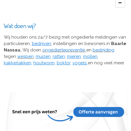
Wat doen wij?
Wij houden ons 24/7 bezig met ongedierte meldingen van
particulieren,
bedrijven
, instellingen en bewoners in
Baarle
Nassau.
Wij doen
ongediertepreventie
en
bestrijding
tegen
wespen
,
muizen
,
ratten
,
mieren
,
mollen
,
kakkerlakken
,
houtworm
,
boktor
,
vogels
en nog veel meer.