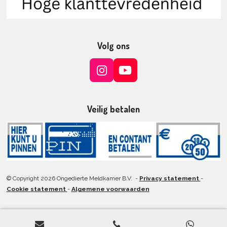
Volg ons
I
Y
n
o
s
u
t
T
Veilig betalen
a
u
g
b
r
e
a
m
© Copyright 2026 Ongedierte Meldkamer B.V. -
Privacy statement
-
Cookie statement
-
Algemene voorwaarden