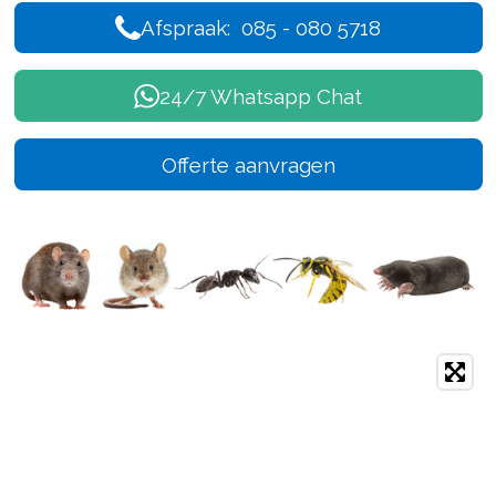
Afspraak: 085 - 080 5718
24/7 Whatsapp Chat
Offerte aanvragen