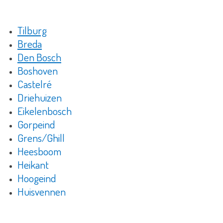
Tilburg
Breda
Den Bosch
Boshoven
Castelré
Driehuizen
Eikelenbosch
Gorpeind
Grens/Ghill
Heesboom
Heikant
Hoogeind
Huisvennen