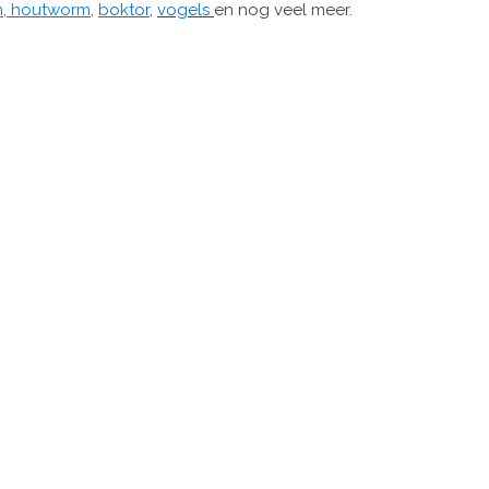
n,
houtworm
,
boktor
,
vogels
en nog veel meer.