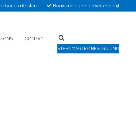
erborgen kosten
Bouwkundig ongediertebedrijf
R ONS
CONTACT
STEENMARTER BESTRIJDING