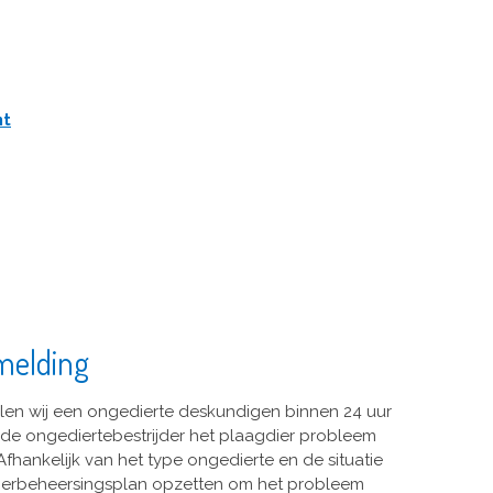
nt
melding
llen wij een ongedierte deskundigen binnen 24 uur
al de ongediertebestrijder het plaagdier probleem
fhankelijk van het type ongedierte en de situatie
dierbeheersingsplan opzetten om het probleem