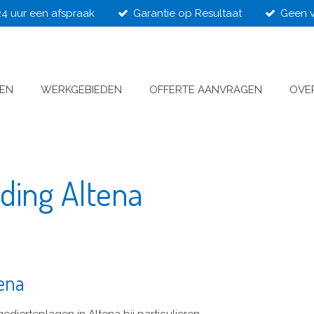
24 uur een afspraak
Garantie op Resultaat
Geen v
VEN
WERKGEBIEDEN
OFFERTE AANVRAGEN
OVE
jding Altena
tena
edierteplagen in Altena bij particulieren,