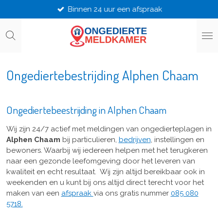
Binnen 24 uur een afspraak
Ga
direct
naar
de
hoofdinhoud
Ongediertebestrijding Alphen Chaam
Ongediertebeestrijding in Alphen Chaam
Wij zijn 24/7 actief met meldingen van ongedierteplagen in
Alphen Chaam
bij particulieren,
bedrijven
, instellingen en
bewoners. Waarbij wij iedereen helpen met het terugkeren
naar een gezonde leefomgeving door het leveren van
kwaliteit en echt resultaat. Wij zijn altijd bereikbaar ook in
weekenden en u kunt bij ons altijd direct terecht voor het
maken van een
afspraak
via ons gratis nummer
085 080
5718.