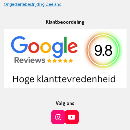
Ongediertebestrijding Zeeland
Klantbeoordeling
Volg ons
I
Y
n
o