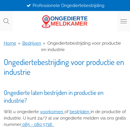
Professionele Ongediertebestrijding
Ga
direct
naar
de
hoofdinhoud
Home
»
Bedrijven
»
Ongediertebestrijding voor productie
en industrie
Ongediertebestrijding voor productie en
industrie
Ongedierte laten bestrijden in productie en
industrie?
Wilt u ongedierte
voorkomen
of
bestrijden
in de productie of
industrie. U kunt 24/7 al uw ongedierte melden via ons gratis
nummer
085 - 080 5718