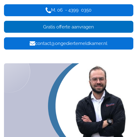
M. 06 - 4399 0350
Gratis offerte aanvragen
contact@ongediertemeldkamer.nl