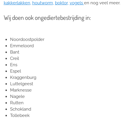
kakkerlakken
,
houtworm
,
boktor
,
vogels
en nog veel meer.
Wij doen ook ongediertebestrijding in:
Noordoostpolder
Emmeloord
Bant
Creil
Ens
Espel
Kraggenburg
Luttelgeest
Marknesse
Nagele
Rutten
Schokland
Tollebeek