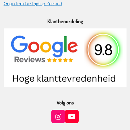
Ongediertebestrijding Zeeland
Klantbeoordeling
Volg ons
I
Y
n
o