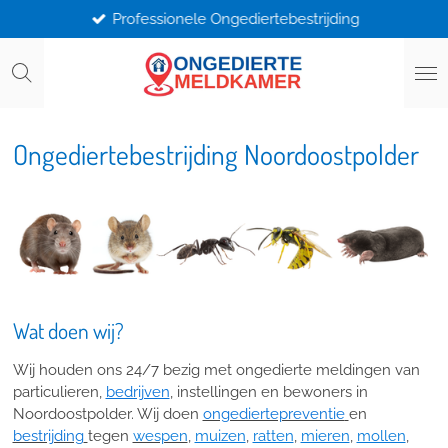
Professionele Ongediertebestrijding
Ga
direct
naar
de
hoofdinhoud
Ongediertebestrijding Noordoostpolder
Wat doen wij?
Wij houden ons 24/7 bezig met ongedierte meldingen van
particulieren,
bedrijven
, instellingen en bewoners in
Noordoostpolder.
Wij doen
ongediertepreventie
en
bestrijding
tegen
wespen
,
muizen
,
ratten
,
mieren
,
mollen
,