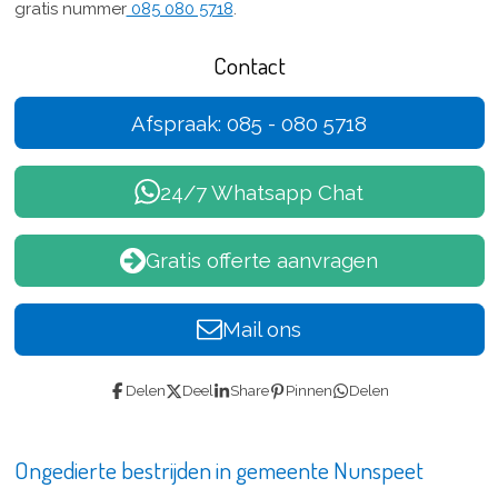
gratis nummer
085 080 5718
.
Contact
Afspraak: 085 - 080 5718
24/7 Whatsapp Chat
Gratis offerte aanvragen
Mail ons
Delen
Deel
Share
Pinnen
Delen
Ongedierte bestrijden in gemeente Nunspeet