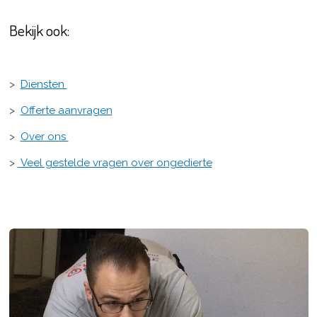
Bekijk ook:
>
Diensten
>
Offerte aanvragen
>
Over ons
>
Veel gestelde vragen over ongedierte