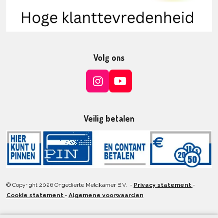
Volg ons
I
Y
n
o
s
u
t
T
Veilig betalen
a
u
g
b
r
e
a
m
© Copyright 2026 Ongedierte Meldkamer B.V. -
Privacy statement
-
Cookie statement
-
Algemene voorwaarden