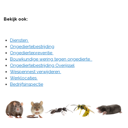
Bekijk ook:
Diensten
Ongediertebestrijding
Ongediertepreventie
Bouwkundige wering tegen ongedierte
Ongediertebestrijding Overijssel
Wespennest verwijderen
Werklocaties
Bedrijfsinspectie