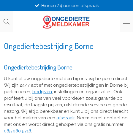
Binnen 24 uur een afspraak
Ga
direct
naar
de
hoofdinhoud
Ongediertebestrijding Borne
Ongediertebestrijding Borne
U kunt al uw ongedierte melden bij ons, wij helpen u direct.
Wij zijn 24/7 actief met ongediertebestrijdingen in Borne bij
particulieren,
bedrijven
, instellingen en organisaties. Ook
profiteert u bij ons van veel voordelen zoals garantie op
resultaat, de laagste prijzen, uitstekende service en goede
nazorg. Wij altijd bereikbaar en kunt u bij ons direct terecht
voor het maken van een
afspraak
. Neem direct contact op
met ons en wordt direct geholpen via ons gratis nummer
085 080 5718
.