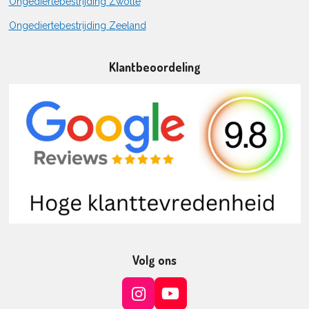
Ongediertebestrijding Zwolle
Ongediertebestrijding Zeeland
Klantbeoordeling
Volg ons
I
Y