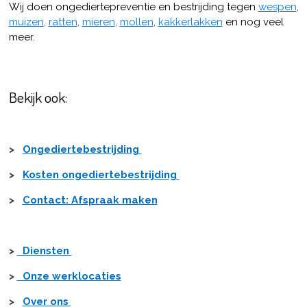
Wij doen ongediertepreventie en bestrijding tegen
wespen
,
muizen
,
ratten
,
mieren
,
mollen
,
kakkerlakken
en nog veel
meer.
Bekijk ook:
>
Ongediertebestrijding
>
Kosten ongediertebestrijding
>
Contact: Afspraak maken
>
Diensten
>
Onze werklocaties
>
Over ons