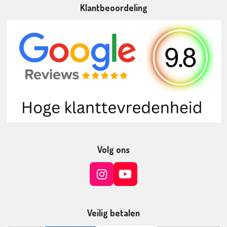
Klantbeoordeling
Volg ons
I
Y
n
o
s
u
t
T
Veilig betalen
a
u