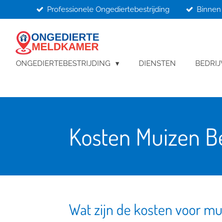
Professionele Ongediertebestrijding
Binnen 
Ga
direct
naar
de
hoofdinhoud
ONGEDIERTEBESTRIJDING
DIENSTEN
BEDRI
Kosten Muizen Be
Wat zijn de kosten voor mu