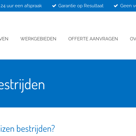
24 uur een afspraak
Garantie op Resultaat
Geen v
JVEN
WERKGEBIEDEN
OFFERTE AANVRAGEN
OV
strijden
izen bestrijden?