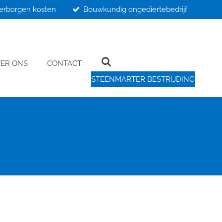
erborgen kosten
Bouwkundig ongediertebedrijf
ER ONS
CONTACT
STEENMARTER BESTRIJDING