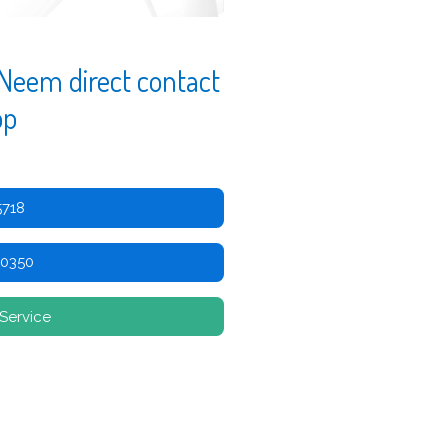
Neem direct contact
op
5718
 0350
Service