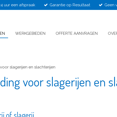
24 uur een afspraak
Garantie op Resultaat
Geen v
VEN
WERKGEBIEDEN
OFFERTE AANVRAGEN
OVE
voor slagerijen en slachterijen
ding voor slagerijen en sl
j of slagerij