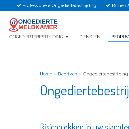
Professionele Ongediertebestrijding
Binnen 
Ga
direct
naar
de
hoofdinhoud
ONGEDIERTEBESTRIJDING
DIENSTEN
BEDRIJ
Home
»
Bedrijven
»
Ongediertebestrijding 
Ongediertebestrij
Risicoplekken in uw slachteri