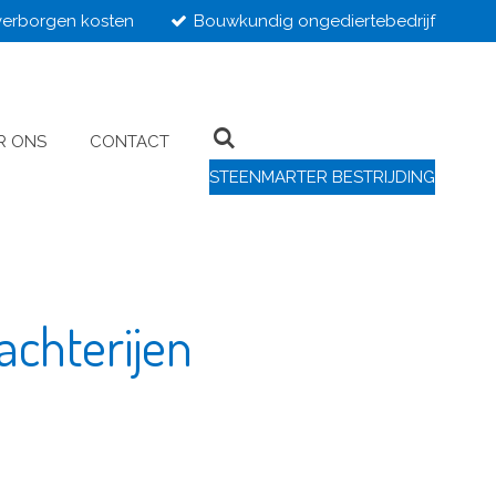
erborgen kosten
Bouwkundig ongediertebedrijf
R ONS
CONTACT
STEENMARTER BESTRIJDING
achterijen