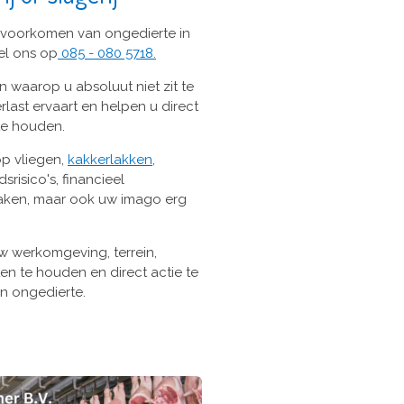
 voorkomen van ongedierte in
el ons op
085 - 080 5718.
 waarop u absoluut niet zit te
rlast ervaart en helpen u direct
 te houden.
 op vliegen,
kakkerlakken
,
srisico's, financieel
aken, maar ook uw imago erg
w werkomgeving, terrein,
en te houden en direct actie te
n ongedierte.