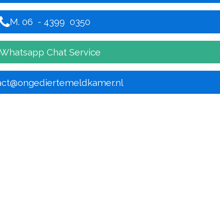
M. 06 - 4399 0350
Whatsapp Chat Service
act@ongediertemeldkamer.nl