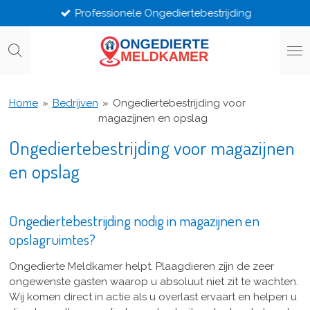
Professionele Ongediertebestrijding
Ga
direct
naar
de
hoofdinhoud
Home
»
Bedrijven
»
Ongediertebestrijding voor
magazijnen en opslag
Ongediertebestrijding voor magazijnen
en opslag
Ongediertebestrijding nodig in magazijnen en
opslagruimtes?
Ongedierte Meldkamer helpt. Plaagdieren zijn de zeer
ongewenste gasten waarop u absoluut niet zit te wachten.
Wij komen direct in actie als u overlast ervaart en helpen u