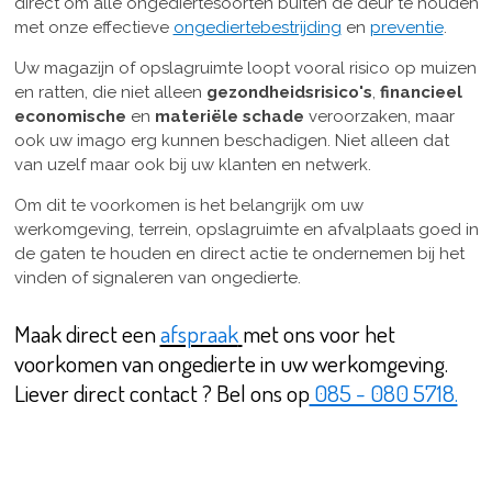
direct om alle ongediertesoorten buiten de deur te houden
met onze effectieve
ongediertebestrijding
en
preventie
.
Uw magazijn of opslagruimte loopt vooral risico op muizen
en ratten, die niet alleen
gezondheidsrisico's
,
financieel
economische
en
materiële schade
veroorzaken, maar
ook uw imago erg kunnen beschadigen. Niet alleen dat
van uzelf maar ook bij uw klanten en netwerk.
Om dit te voorkomen is het belangrijk om uw
werkomgeving, terrein, opslagruimte en afvalplaats goed in
de gaten te houden en direct actie te ondernemen bij het
vinden of signaleren van ongedierte.
Maak direct een
afspraak
met ons voor het
voorkomen van ongedierte in uw werkomgeving.
Liever direct contact ? Bel ons op
085 - 080 5718.