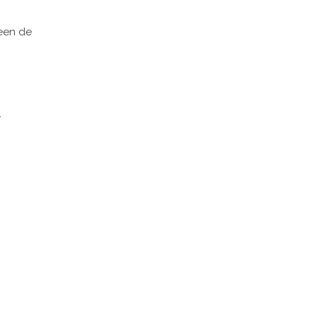
leen de
w