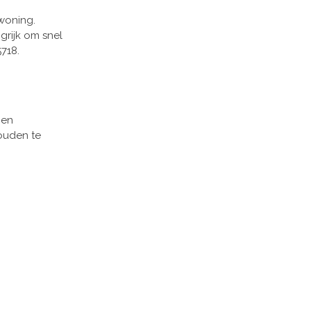
 woning.
grijk om snel
718.
 en
ouden te