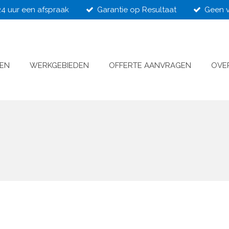
24 uur een afspraak
Garantie op Resultaat
Geen v
VEN
WERKGEBIEDEN
OFFERTE AANVRAGEN
OVE