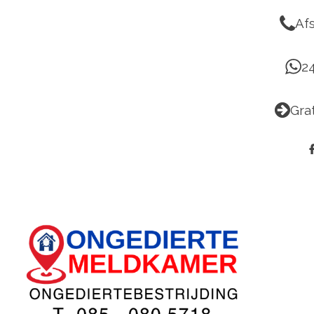
Af
2
Gra