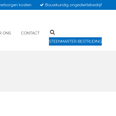
erborgen kosten
Bouwkundig ongediertebedrijf
R ONS
CONTACT
STEENMARTER BESTRIJDING