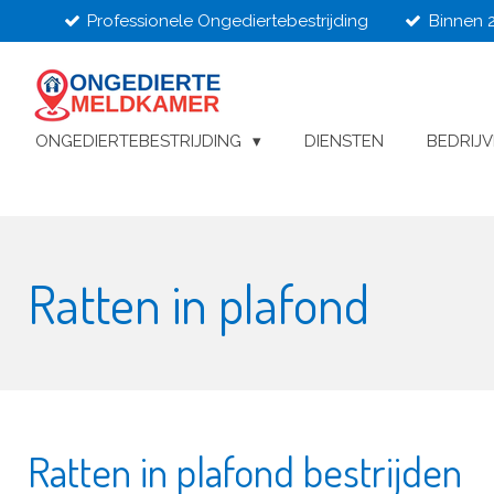
Professionele Ongediertebestrijding
Binnen 
Ga
direct
naar
de
hoofdinhoud
ONGEDIERTEBESTRIJDING
DIENSTEN
BEDRIJ
Ratten in plafond
Ratten in plafond bestrijden