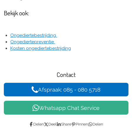
Bekijk ook:
Ongediertebestrijding
Ongediertepreventie
Kosten ongediertebestrijding
Contact
Afspraak: 085 - 080 5718
Whatsapp Chat Service
Delen
Deel
Share
Pinnen
Delen