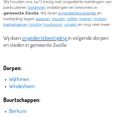
Wij houden ons 24/7 bezig met ongedierte meldingen van
particulieren,
bedrijven
, instellingen en bewoners in
gemeente Zwolle
.
Wij doen
ongediertepreventie
en
bestrijding tegen
wespen
,
muizen
,
ratten
,
mieren
,
mollen
,
kakkerlakken
,
boktor
,
houtworm
,
vogels
en nog veel meer.
Wij doen
ongediertebestrijding
in volgende dorpen
en steden in gemeente Zwolle:
Dorpen:
Wijthmen
Windesheim
Buurtschappen:
Berkum