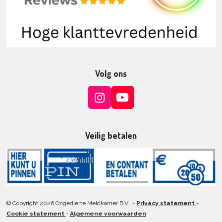
Volg ons
I
Y
n
o
s
u
t
T
Veilig betalen
a
u
g
b
r
e
a
m
© Copyright 2026 Ongedierte Meldkamer B.V. -
Privacy statement
-
Cookie statement
-
Algemene voorwaarden