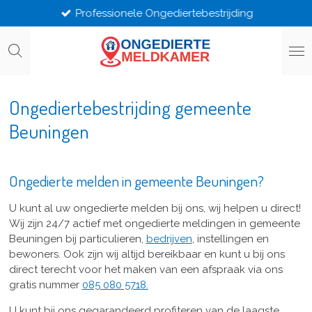
Professionele Ongediertebestrijding
Ga
direct
naar
de
hoofdinhoud
Ongediertebestrijding gemeente
Beuningen
Ongedierte melden in gemeente Beuningen?
U kunt al uw ongedierte melden bij ons, wij helpen u direct!
Wij zijn 24/7 actief met ongedierte meldingen in gemeente
Beuningen bij particulieren,
bedrijven
, instellingen en
bewoners. Ook zijn wij altijd bereikbaar en kunt u bij ons
direct terecht voor het maken van een afspraak via ons
gratis nummer
085 080 5718.
U kunt bij ons gegarandeerd profiteren van de laagste