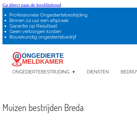
Ga direct naar de hoofdinhoud
Professionele Ongediertebestrijding
Binnen 24 uur een afspraak
Garantie op Resultaat
Geen verborgen kosten
Bouwkundig ongediertebedrijf
ONGEDIERTEBESTRIJDING
DIENSTEN
BEDRI
Muizen bestrijden Breda