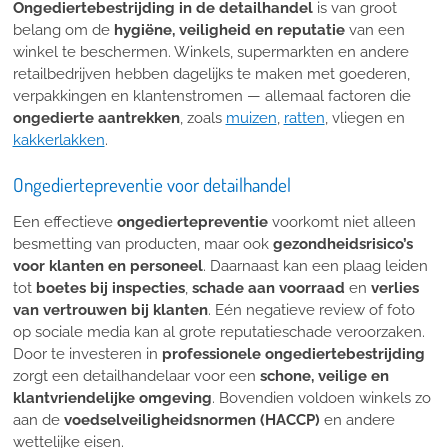
Ongediertebestrijding in de detailhandel
is van groot
belang om de
hygiëne, veiligheid en reputatie
van een
winkel te beschermen. Winkels, supermarkten en andere
retailbedrijven hebben dagelijks te maken met goederen,
verpakkingen en klantenstromen — allemaal factoren die
ongedierte aantrekken
, zoals
muizen
,
ratten
, vliegen en
kakkerlakken
.
Ongediertepreventie voor detailhandel
Een effectieve
ongediertepreventie
voorkomt niet alleen
besmetting van producten, maar ook
gezondheidsrisico’s
voor klanten en personeel
. Daarnaast kan een plaag leiden
tot
boetes bij inspecties
,
schade aan voorraad
en
verlies
van vertrouwen bij klanten
. Eén negatieve review of foto
op sociale media kan al grote reputatieschade veroorzaken.
Door te investeren in
professionele ongediertebestrijding
zorgt een detailhandelaar voor een
schone, veilige en
klantvriendelijke omgeving
. Bovendien voldoen winkels zo
aan de
voedselveiligheidsnormen (HACCP)
en andere
wettelijke eisen.