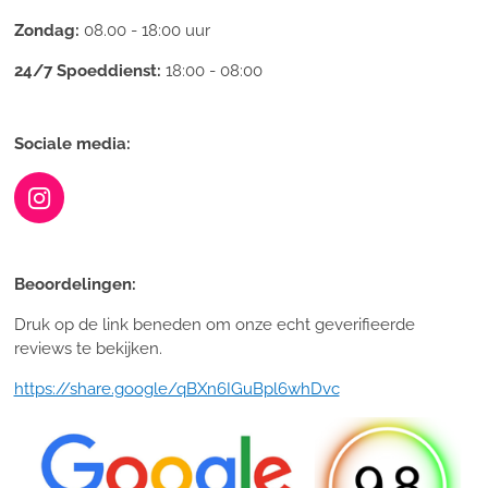
Zondag:
08.00 - 18:00 uur
24/7 Spoeddienst:
18:00 - 08:00
Sociale media:
I
n
s
t
Beoordelingen:
a
Druk op de link beneden om onze echt geverifieerde
g
reviews te bekijken.
r
a
https://share.google/qBXn6IGuBpl6whDvc
m